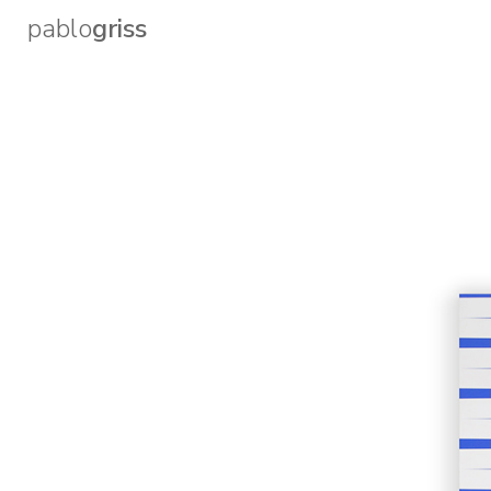
pablo
griss